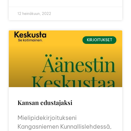
12 heinäkuun, 2022
KIRJOITUKSET
Kansan edustajaksi
Mielipidekirjoitukseni
Kangasniemen Kunnallislehdessä,