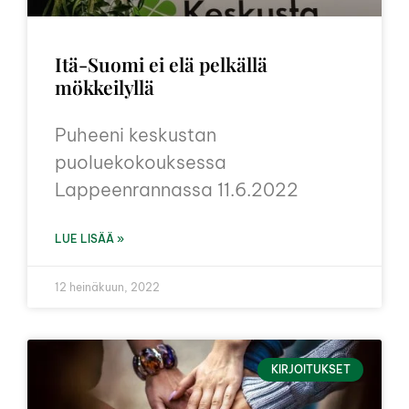
Itä-Suomi ei elä pelkällä
mökkeilyllä
Puheeni keskustan
puoluekokouksessa
Lappeenrannassa 11.6.2022
LUE LISÄÄ »
12 heinäkuun, 2022
KIRJOITUKSET