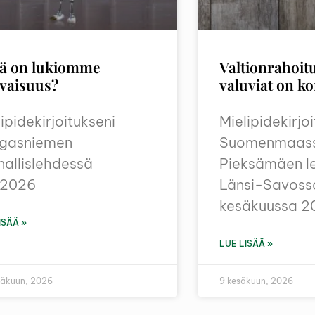
ä on lukiomme
Valtionrahoit
evaisuus?
valuviat on ko
ipidekirjoitukseni
Mielipidekirjo
gasniemen
Suomenmaas
nallislehdessä
Pieksämäen l
6.2026
Länsi-Savoss
kesäkuussa 2
ISÄÄ »
LUE LISÄÄ »
säkuun, 2026
9 kesäkuun, 2026