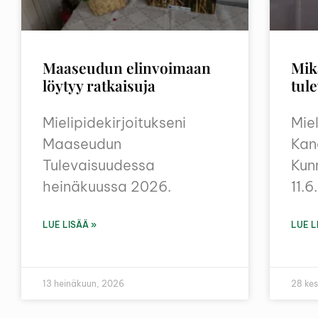
Maaseudun elinvoimaan
Mik
löytyy ratkaisuja
tul
Mielipidekirjoitukseni
Miel
Maaseudun
Kan
Tulevaisuudessa
Kun
heinäkuussa 2026.
11.
LUE LISÄÄ »
LUE L
13 heinäkuun, 2026
28 ke