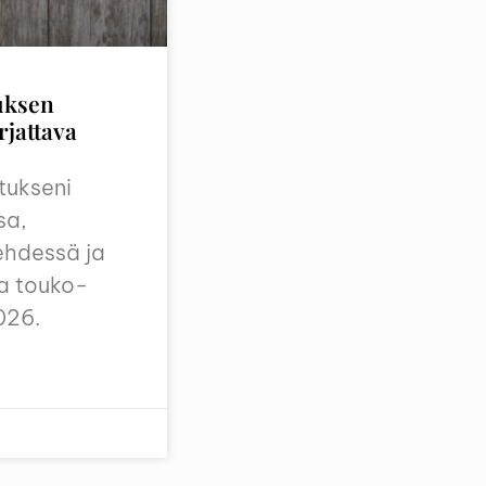
uksen
rjattava
itukseni
sa,
ehdessä ja
a touko-
026.