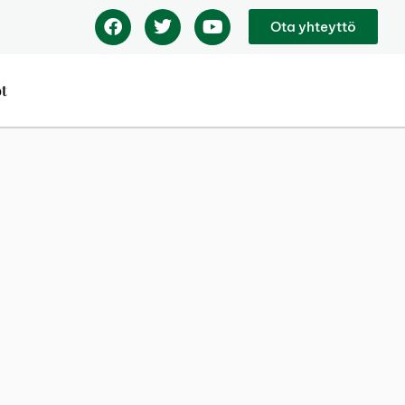
Ota yhteyttö
ot