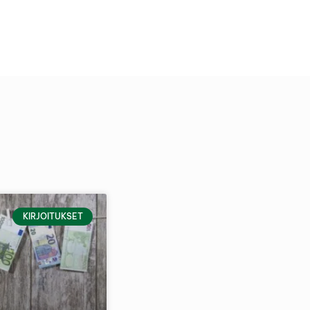
KIRJOITUKSET