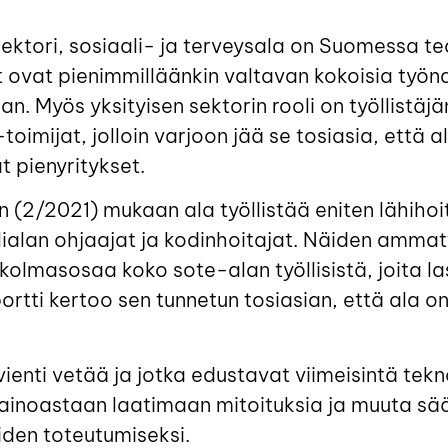
sektori, sosiaali- ja terveysala on Suomessa te
t ovat pienimmilläänkin valtavan kokoisia työna
. Myös yksityisen sektorin rooli on työllistäjän
toimijat, jolloin varjoon jää se tosiasia, että a
 pienyritykset.
n (2/2021) mukaan ala työllistää eniten lähihoit
lialan ohjaajat ja kodinhoitajat. Näiden amma
olmasosaa koko sote-alan työllisistä, joita lask
ortti kertoo sen tunnetun tosiasian, että ala 
ienti vetää ja jotka edustavat viimeisintä tekn
ainoastaan laatimaan mitoituksia ja muuta sä
iden toteutumiseksi.