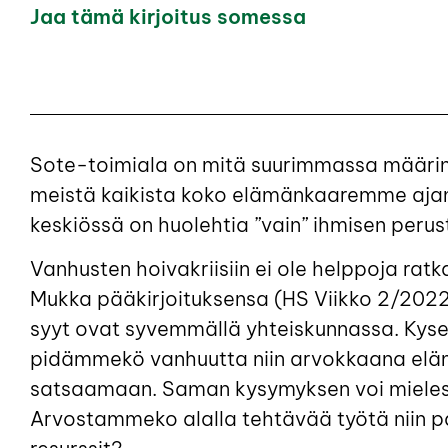
Jaa tämä kirjoitus somessa
Sote-toimiala on mitä suurimmassa määrin el
meistä kaikista koko elämänkaaremme ajan.
keskiössä on huolehtia ”vain” ihmisen perus
Vanhusten hoivakriisiin ei ole helppoja rat
Mukka pääkirjoituksensa (HS Viikko 2/2022).
syyt ovat syvemmällä yhteiskunnassa. Kyse 
pidämmekö vanhuutta niin arvokkaana eläm
satsaamaan. Saman kysymyksen voi mielestä
Arvostammeko alalla tehtävää työtä niin pa