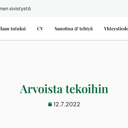
men sivistystä
llaan tutuksi
CV
Sanottua & tehtyä
Yhteystied
Arvoista tekoihin
12.7.2022