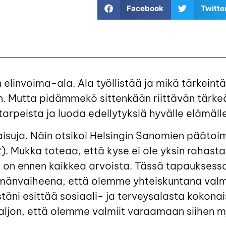
Facebook
Twitte
invoima-ala. Ala työllistää ja mikä tärkeintä,
 Mutta pidämmekö sittenkään riittävän tärkeä
tarpeista ja luoda edellytyksiä hyvälle elämäll
kaisuja. Näin otsikoi Helsingin Sanomien päätoi
 Mukka toteaa, että kyse ei ole yksin rahasta,
on ennen kaikkea arvoista. Tässä tapauksessa 
änvaiheena, että olemme yhteiskuntana valmii
ni esittää sosiaali- ja terveysalasta kokonai
ljon, että olemme valmiit varaamaan siihen my