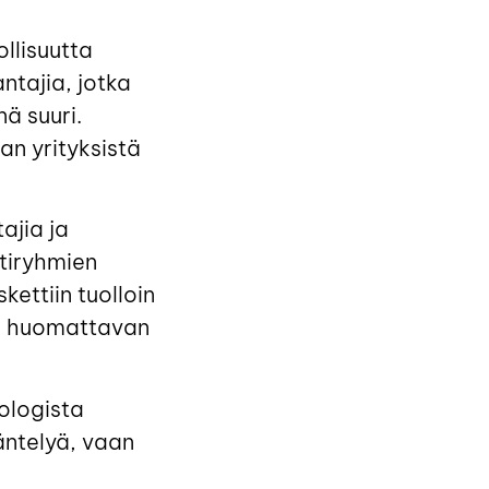
ollisuutta
ntajia, jotka
ä suuri.
lan yrityksistä
ajia ja
ttiryhmien
ettiin tuolloin
on huomattavan
ologista
äntelyä, vaan