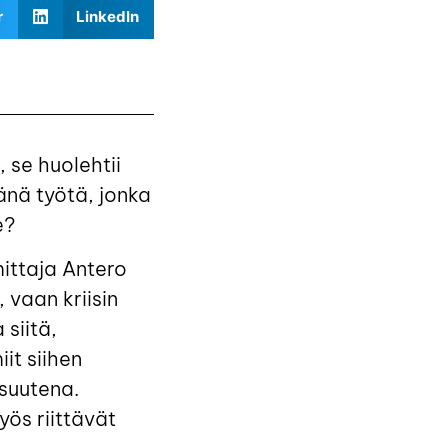
r
LinkedIn
 se huolehtii
nä työtä, jonka
e?
mittaja Antero
 vaan kriisin
siitä,
t siihen
suutena.
ös riittävät