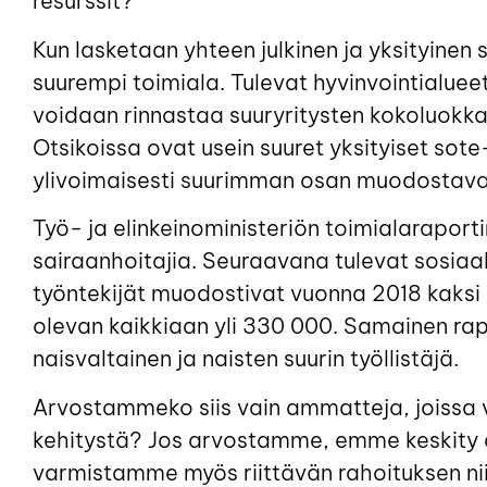
resurssit?
Kun lasketaan yhteen julkinen ja yksityinen 
suurempi toimiala. Tulevat hyvinvointialuee
voidaan rinnastaa suuryritysten kokoluokkaan
Otsikoissa ovat usein suuret yksityiset sote-
ylivoimaisesti suurimman osan muodostavat
Työ- ja elinkeinoministeriön toimialaraporti
sairaanhoitajia. Seuraavana tulevat sosiaa
työntekijät muodostivat vuonna 2018 kaksi k
olevan kaikkiaan yli 330 000. Samainen rap
naisvaltainen ja naisten suurin työllistäjä.
Arvostammeko siis vain ammatteja, joissa v
kehitystä? Jos arvostamme, emme keskity 
varmistamme myös riittävän rahoituksen ni