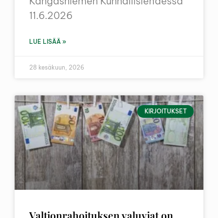
Kangasniemen Kunnallislehdessä
11.6.2026
LUE LISÄÄ »
28 kesäkuun, 2026
KIRJOITUKSET
Valtionrahoituksen valuviat on