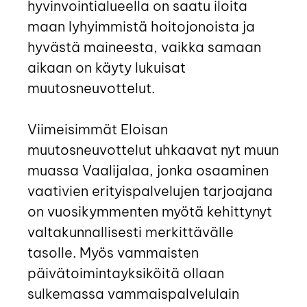
hyvinvointialueella on saatu iloita
maan lyhyimmistä hoitojonoista ja
hyvästä maineesta, vaikka samaan
aikaan on käyty lukuisat
muutosneuvottelut.
Viimeisimmät Eloisan
muutosneuvottelut uhkaavat nyt muun
muassa Vaalijalaa, jonka osaaminen
vaativien erityispalvelujen tarjoajana
on vuosikymmenten myötä kehittynyt
valtakunnallisesti merkittävälle
tasolle. Myös vammaisten
päivätoimintayksiköitä ollaan
sulkemassa vammaispalvelulain