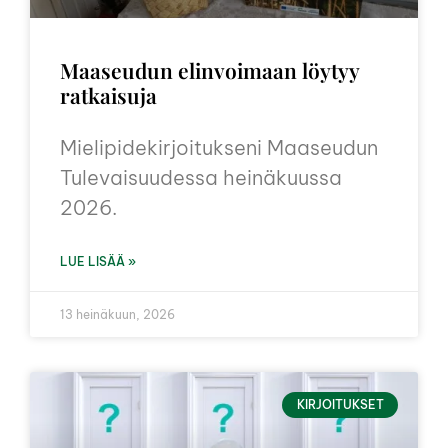
Maaseudun elinvoimaan löytyy
ratkaisuja
Mielipidekirjoitukseni Maaseudun
Tulevaisuudessa heinäkuussa
2026.
LUE LISÄÄ »
13 heinäkuun, 2026
KIRJOITUKSET