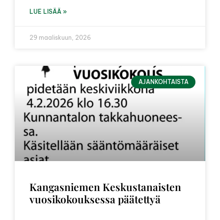
LUE LISÄÄ »
29 maaliskuun, 2026
AJANKOHTAISTA
Kangasniemen Keskustanaisten
vuosikokouksessa päätettyä