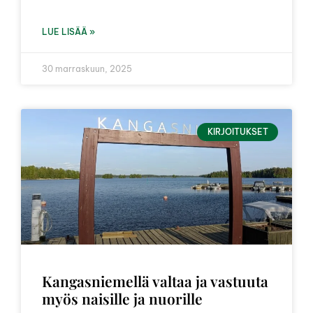
LUE LISÄÄ »
30 marraskuun, 2025
KIRJOITUKSET
Kangasniemellä valtaa ja vastuuta
myös naisille ja nuorille