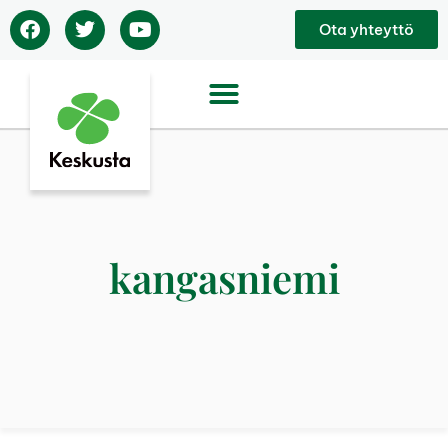
Ota yhteyttö
kangasniemi