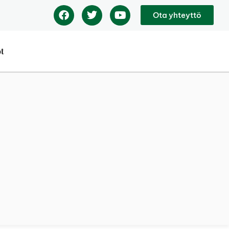
Ota yhteyttö
ot