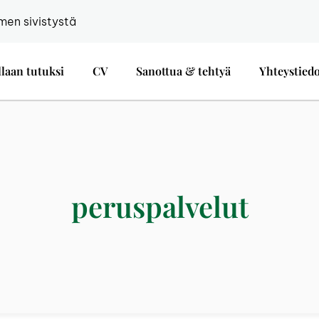
men sivistystä
llaan tutuksi
CV
Sanottua & tehtyä
Yhteystied
peruspalvelut