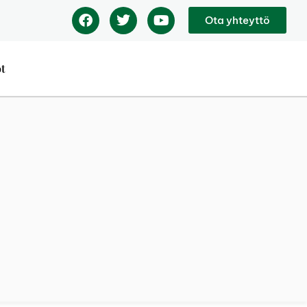
Ota yhteyttö
ot