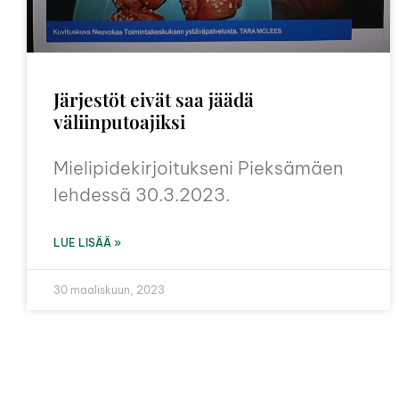
Järjestöt eivät saa jäädä
väliinputoajiksi
Mielipidekirjoitukseni Pieksämäen
lehdessä 30.3.2023.
LUE LISÄÄ »
30 maaliskuun, 2023