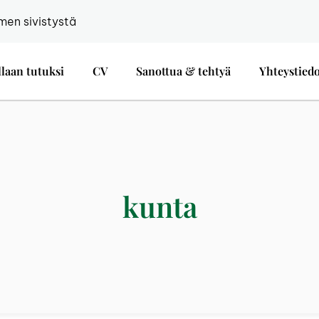
men sivistystä
llaan tutuksi
CV
Sanottua & tehtyä
Yhteystied
kunta