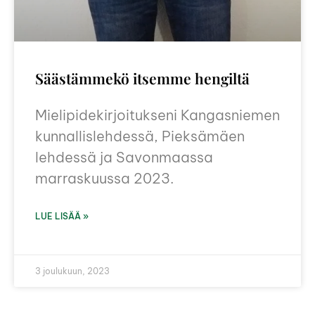
Säästämmekö itsemme hengiltä
Mielipidekirjoitukseni Kangasniemen
kunnallislehdessä, Pieksämäen
lehdessä ja Savonmaassa
marraskuussa 2023.
LUE LISÄÄ »
3 joulukuun, 2023