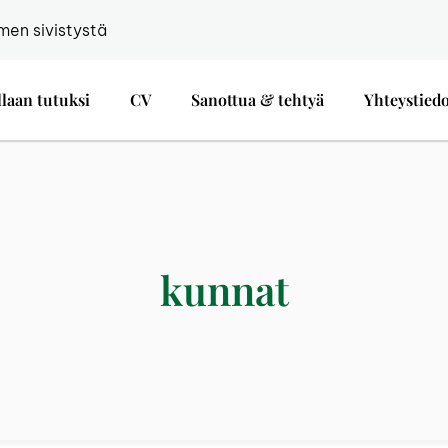
men sivistystä
llaan tutuksi
CV
Sanottua & tehtyä
Yhteystied
kunnat