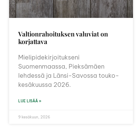
Valtionrahoituksen valuviat on
korjattava
Mielipidekirjoitukseni
Suomenmaassa, Pieksämäen
lehdessä ja Länsi-Savossa touko-
kesäkuussa 2026.
LUE LISÄÄ »
9 kesäkuun, 2026