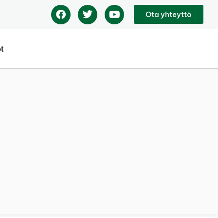
Ota yhteyttö
ot