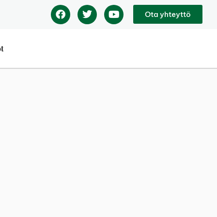
Ota yhteyttö
ot