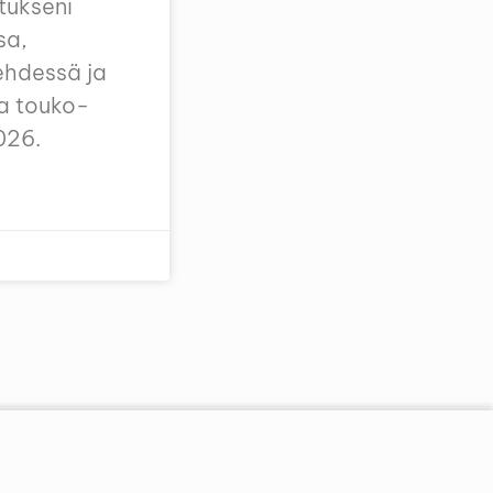
itukseni
sa,
ehdessä ja
a touko-
026.