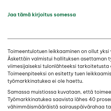
Jaa tämä kirjoitus somessa
Toimeentulotuen leikkaaminen on ollut yksi
Äskettäin valmistui hallituksen asettaman t
viimesijaiseksi tulonlähteeksi tarkoitetust
Toimeenpiteeksi on esitetty tuen leikkaamist
työmarkkinatukea ei ole haettu.
Samassa muistiossa kuvataan, että toimeen
Työmarkkinatukea saavista lähes 40 prose
vähimmäismääräistä sairauspäivärahaa ta