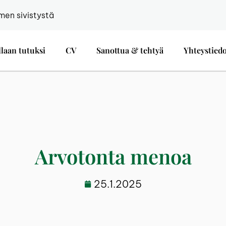
men sivistystä
llaan tutuksi
CV
Sanottua & tehtyä
Yhteystied
Arvotonta menoa
25.1.2025