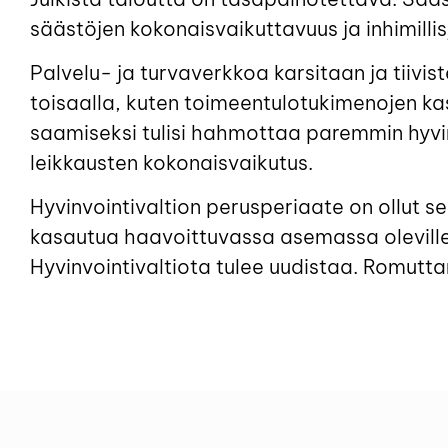
säästöjen kokonaisvaikuttavuus ja inhimillis
Palvelu- ja turvaverkkoa karsitaan ja tiiv
toisaalla, kuten toimeentulotukimenojen kas
saamiseksi tulisi hahmottaa paremmin hyvi
leikkausten kokonaisvaikutus.
Hyvinvointivaltion perusperiaate on ollut s
kasautua haavoittuvassa asemassa oleville.
Hyvinvointivaltiota tulee uudistaa. Romuttami