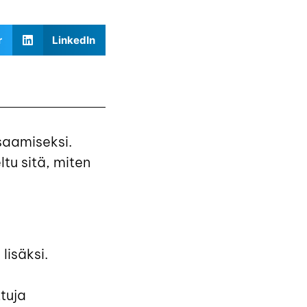
r
LinkedIn
saamiseksi.
tu sitä, miten
isäksi.
tuja