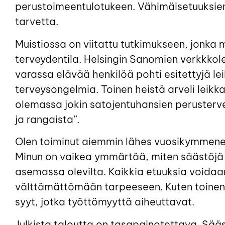
perustoimeentulotukeen. Vähimäisetuuksien 
tarvetta.
Muistiossa on viitattu tutkimukseen, jonka
terveydentila. Helsingin Sanomien verkkkole
varassa elävää henkilöä pohti esitettyjä lei
terveysongelmia. Toinen heistä arveli leikk
olemassa jokin satojentuhansien perustervei
ja rangaista”.
Olen toiminut aiemmin lähes vuosikymmenen
Minun on vaikea ymmärtää, miten säästöjä
asemassa olevilta. Kaikkia etuuksia voidaan
välttämättömään tarpeeseen. Kuten toinen h
syyt, jotka työttömyyttä aiheuttavat.
Julkista taloutta on tasapainotettava. Sääst