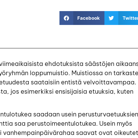
Facebook
Twitte
 viimeaikaisista ehdotuksista säästöjen aikaan
yöryhmän loppumuistio. Muistiossa on tarkastel
a etuudesta saataisiin entistä velvoittavampaa.
a, jos esimerkiksi ensisijaisia etuuksia, kuten
tulotukea saadaan usein perusturvaetuuksien l
nttia saa perustoimeentulotukea. Usein myös
i vanhempainpäivärahaa saavat ovat oikeutet