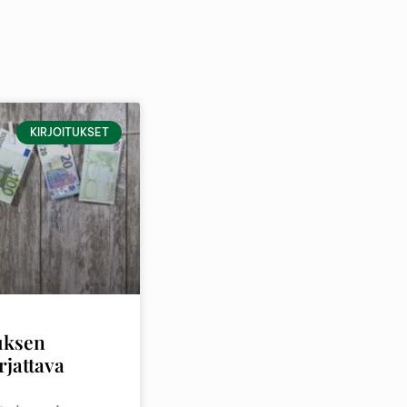
KIRJOITUKSET
uksen
rjattava