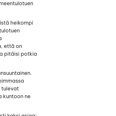
oimeentulotuen
äistä heikompi
tulotuen
a
, että on
 pitäisi potkia
nsuuntainen.
ikoimmassa
 tulevat
a kuntoon ne
ti kaksi asiaa: