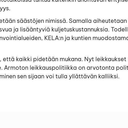
yys.
istetään säästöjen nimissä. Samalla aiheutetaan
vua ja lisääntyviä kuljetuskustannuksia. Todel
nvointialueiden, KELA:n ja kuntien muodostama
e, että kaikki pidetään mukana. Nyt leikkaukse
 Armoton leikkauspolitiikka on arvotonta polit
nen sen sijaan voi tulla yllättävän kalliiksi.