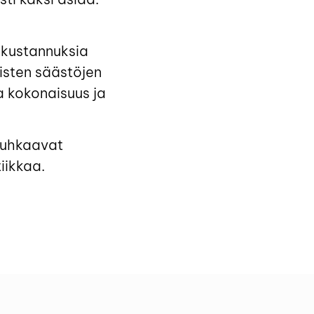
 kustannuksia
listen säästöjen
 kokonaisuus ja
t uhkaavat
iikkaa.