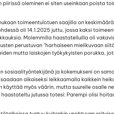
piirissä oleminen ei siten useinkaan poista t
 mukaan toimeentulotuen saajilla on keskimäär
hdessä oli 14.1.2025 juttu, jossa kaksi toimeen
kkauksia. Molemmilla haastatelluilla oli vakavi
austen perustuvan ”harhaiseen mielikuvaan siitä
den mutta laiskojen työkykyisten porukka, jota
 sosiaalityöntekijänä ja kokemukseni on sama
 saadaan aikaiseksi leikkaamalla kaikkein he
 käyttää myös väärin, mutta suurelle osalle ne
aastateltu jutussa totesi: Parempi olisi hoita
ötalkoissa tuntuu kuitenkin unohtuvan erityises