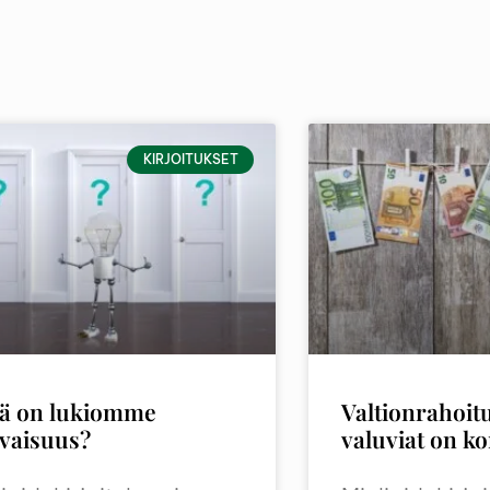
KIRJOITUKSET
ä on lukiomme
Valtionrahoit
evaisuus?
valuviat on ko