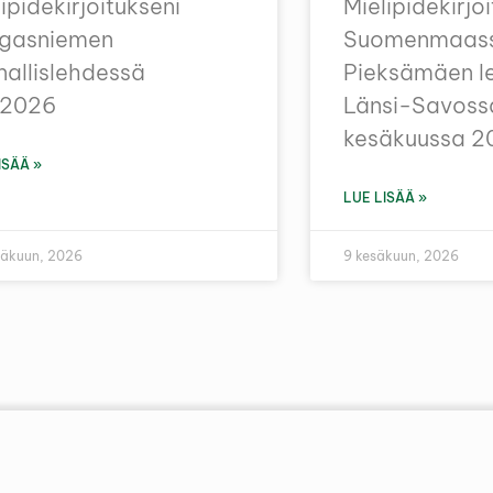
ipidekirjoitukseni
Mielipidekirjo
gasniemen
Suomenmaas
nallislehdessä
Pieksämäen l
6.2026
Länsi-Savoss
kesäkuussa 2
ISÄÄ »
LUE LISÄÄ »
säkuun, 2026
9 kesäkuun, 2026