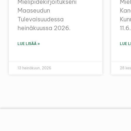
Mielipidekirjoitukseni
Miel
Maaseudun
Kan
Tulevaisuudessa
Kun
heinäkuussa 2026.
11.
LUE LISÄÄ »
LUE L
13 heinäkuun, 2026
28 ke