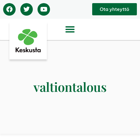
Ota yhteyttö
valtiontalous