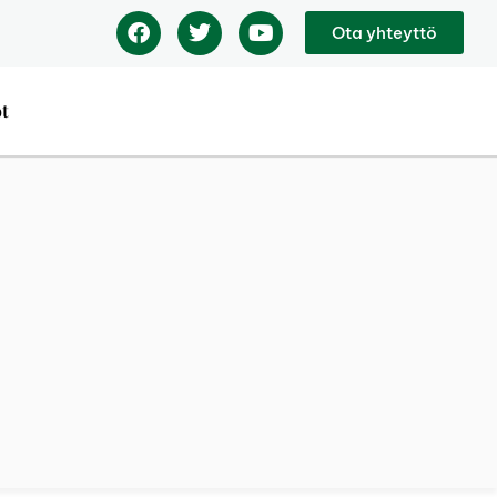
Ota yhteyttö
ot