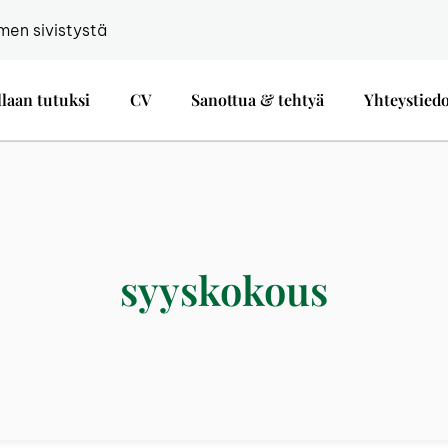
men sivistystä
llaan tutuksi
CV
Sanottua & tehtyä
Yhteystied
syyskokous