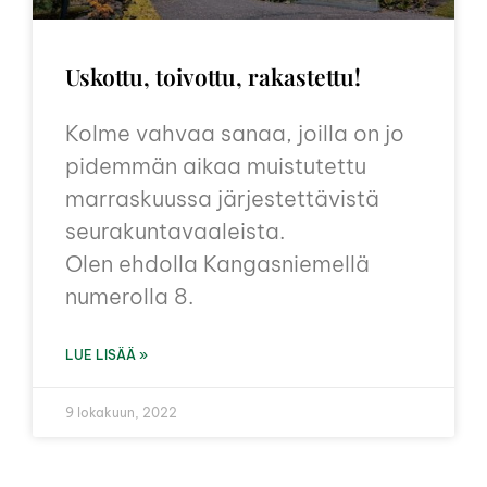
Uskottu, toivottu, rakastettu!
Kolme vahvaa sanaa, joilla on jo
pidemmän aikaa muistutettu
marraskuussa järjestettävistä
seurakuntavaaleista.
Olen ehdolla Kangasniemellä
numerolla 8.
LUE LISÄÄ »
9 lokakuun, 2022