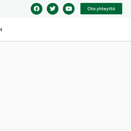
Ota yhteyttö
ot