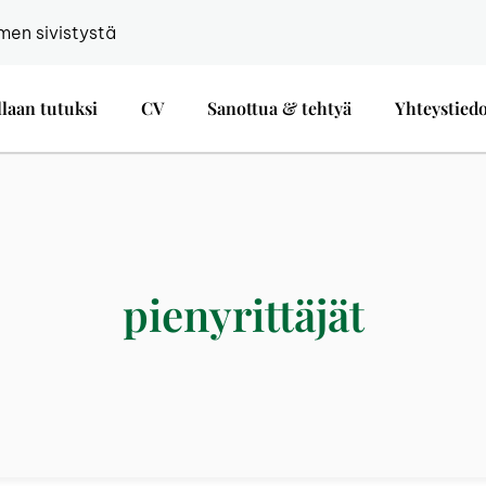
men sivistystä
llaan tutuksi
CV
Sanottua & tehtyä
Yhteystied
pienyrittäjät