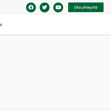
Ota yhteyttö
ot