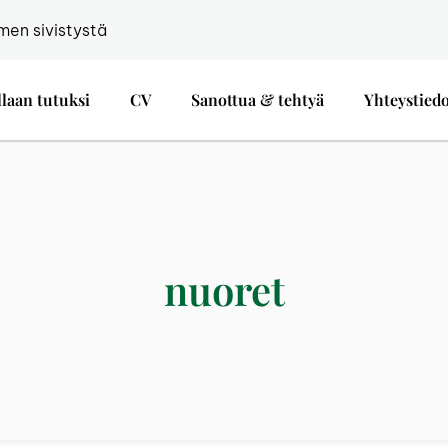
men sivistystä
llaan tutuksi
CV
Sanottua & tehtyä
Yhteystied
nuoret