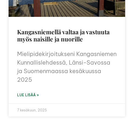
Kangasniemellä valtaa ja vastuuta
myös naisille ja nuorille
Mielipidekirjoitukseni Kangasniemen
Kunnallislehdessä, Länsi-Savossa
ja Suomenmaassa kesäkuussa
2025
LUE LISÄÄ »
7 kesäkuun, 2025