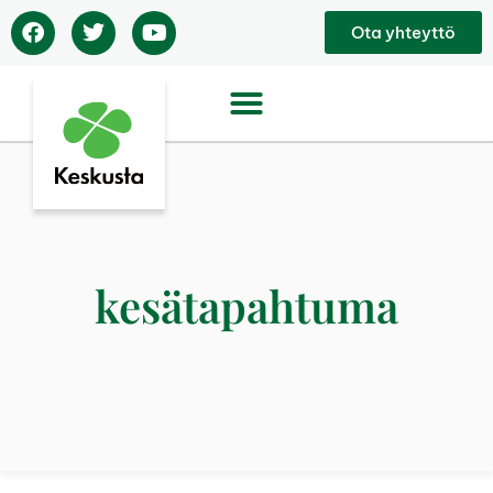
Ota yhteyttö
kesätapahtuma