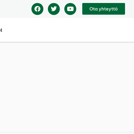
Ota yhteyttö
ot