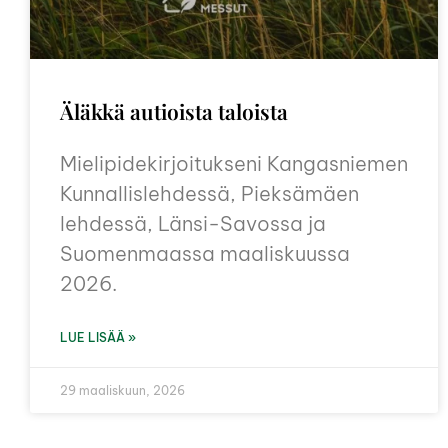
Äläkkä autioista taloista
Mielipidekirjoitukseni Kangasniemen
Kunnallislehdessä, Pieksämäen
lehdessä, Länsi-Savossa ja
Suomenmaassa maaliskuussa
2026.
LUE LISÄÄ »
29 maaliskuun, 2026