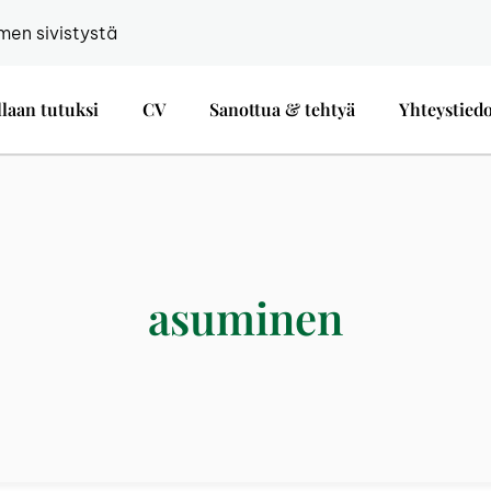
men sivistystä
llaan tutuksi
CV
Sanottua & tehtyä
Yhteystied
asuminen