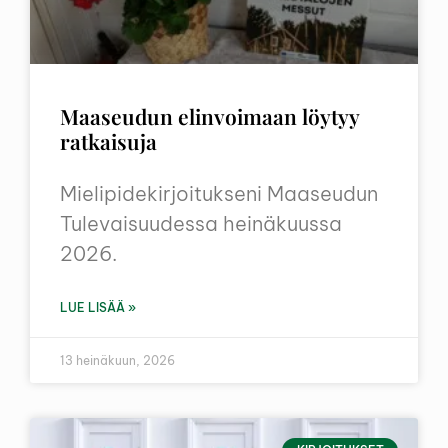
Maaseudun elinvoimaan löytyy
ratkaisuja
Mielipidekirjoitukseni Maaseudun
Tulevaisuudessa heinäkuussa
2026.
LUE LISÄÄ »
13 heinäkuun, 2026